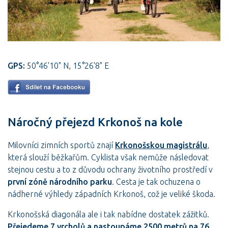
GPS:
50°46'10" N, 15°26'8" E
Náročný přejezd Krkonoš na kole
Milovníci zimních sportů znají
Krkonošskou magistrálu
,
která slouží běžkařům. Cyklista však nemůže následovat
stejnou cestu a to z důvodu ochrany životního prostředí v
první zóně národního parku
. Cesta je tak ochuzena o
nádherné výhledy západních Krkonoš, což je veliké škoda.
Krkonošská diagonála ale i tak nabídne dostatek zážitků.
Přejedeme 7 vrcholů a nastoupáme 2500 metrů na 76