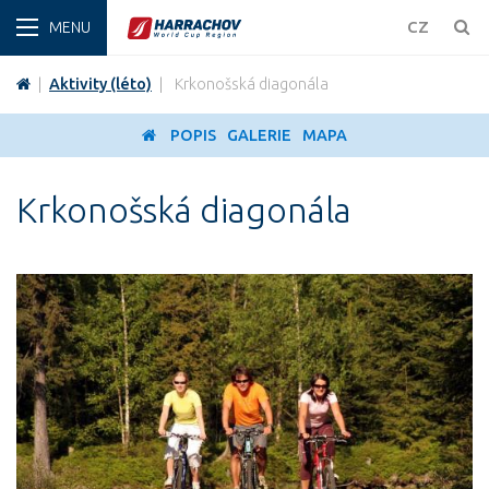
ZIMA
CZ
|
Aktivity (léto)
|
Krkonošská diagonála
POPIS
GALERIE
MAPA
Krkonošská diagonála