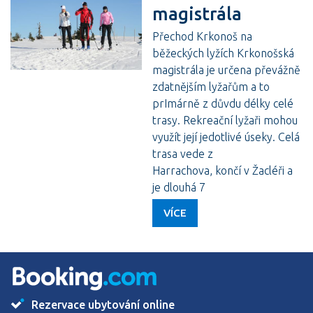
magistrála
Přechod Krkonoš na
běžeckých lyžích Krkonošská
magistrála je určena převážně
zdatnějším lyžařům a to
prImárně z důvdu délky celé
trasy. Rekreační lyžaři mohou
využít její jedotlivé úseky. Celá
trasa vede z
Harrachova, končí v Žacléři a
je dlouhá 7
VÍCE
Rezervace ubytování online