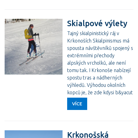
Skialpové výlety
Tajný skialpinistický ráj v
Krkonoších Skialpinismus má
spousta návštěvníků spojený s
extrémními přechody
alpských vrcholků, ale není
tomu tak. I Krkonoše nabízejí
spostu tras a nádherných
výhledů. Výhodou okolních
kopců je, že zde kdysi b&yacut
VÍCE
Krkonošská