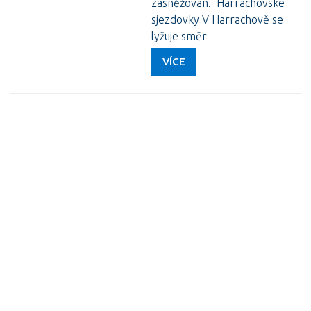
zasněžován. Harrachovské
sjezdovky V Harrachově se
lyžuje směr
VÍCE