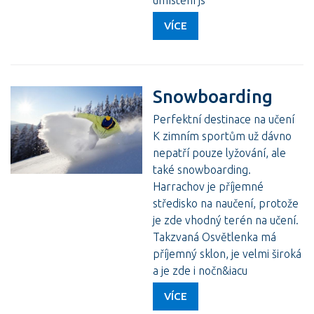
umístění js
VÍCE
Snowboarding
Perfektní destinace na učení
K zimním sportům už dávno
nepatří pouze lyžování, ale
také snowboarding.
Harrachov je příjemné
středisko na naučení, protože
je zde vhodný terén na učení.
Takzvaná Osvětlenka má
příjemný sklon, je velmi široká
a je zde i nočn&iacu
VÍCE