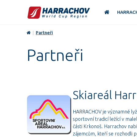
HARRAC
|
Partneři
Partneři
Skiareál Har
HARRACHOV je významné lyžař
sportovní tradicí ležící v ma
části Krkonoš. Harrachov nabí
zájemcům, kteří se rozhodli p