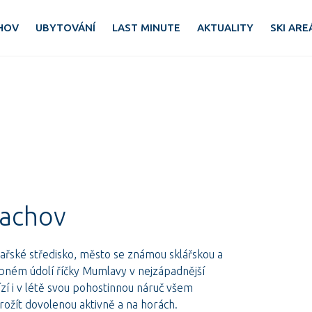
HOV
UBYTOVÁNÍ
LAST MINUTE
AKTUALITY
SKI ARE
rachov
ské středisko, město se známou sklářskou a
lebném údolí říčky Mumlavy v nejzápadnější
zí i v létě svou pohostinnou náruč všem
rožít dovolenou aktivně a na horách.