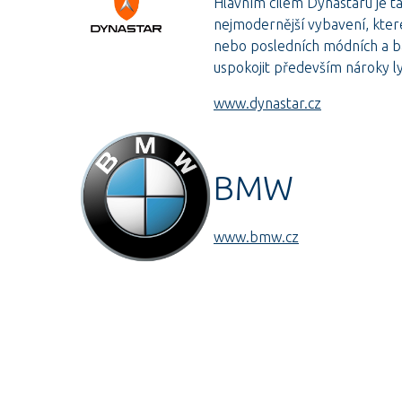
Hlavním cílem Dynastaru je ta
nejmodernější vybavení, které
nebo posledních módních a ba
uspokojit především nároky ly
www.dynastar.cz
BMW
www.bmw.cz