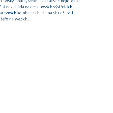
k poskytnout lyžařům kvalitativně nejlepší a
 si nezakládá na designových výstřelcích
revných kombinacích, ale na skutečnosti
žaře na svazích...