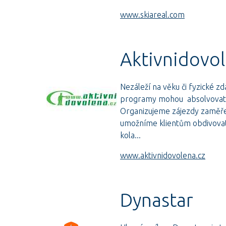
www.skiareal.com
Aktivnidovol
Nezáleží na věku či fyzické z
programy mohou absolvovat děti
Organizujeme zájezdy zaměřen
umožníme klientům obdivovat
kola...
www.aktivnidovolena.cz
Dynastar