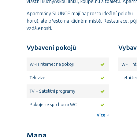
vlastní kuchyňskou linku, koupelnu a toaletu. Apar
Apartmány SLUNCE mají naprosto ideální polohu - 
horu), ale přesto na klidném místě. Restaurace, půj
vzdálenosti.
Vybavení pokojů
Vybav
Wi-Fi internet na pokoji
Wi-Fi I
Televize
Letní te
TV + Satelitní programy
Pokoje se sprchou a WC
více
Mapa