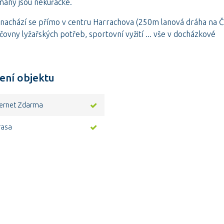
tmány jsou nekuřácké.
nachází se přímo v centru Harrachova (250m lanová dráha na 
čovny lyžařských potřeb, sportovní vyžití ... vše v docházkové
ení objektu
nternet Zdarma
rasa