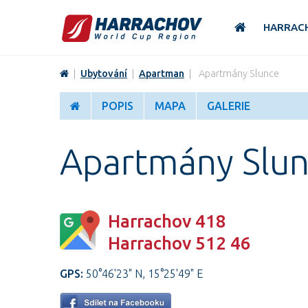
HARRAC
|
Ubytování
|
Apartman
|
Apartmány Slunce
POPIS
MAPA
GALERIE
Apartmány Slu
Harrachov 418
Harrachov 512 46
GPS:
50°46'23" N, 15°25'49" E