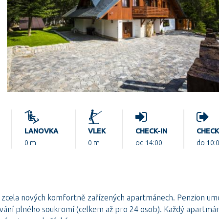
LANOVKA
VLEK
CHECK-IN
CHEC
0 m
0 m
od 14:00
do 10:
 zcela nových komfortně zařízených apartmánech. Penzion um
hování plného soukromí (celkem až pro 24 osob). Každý apartmá