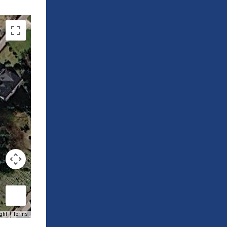
ght
Terms