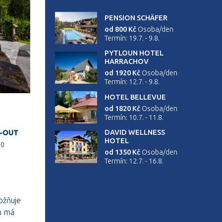
PENSION SCHÄFER
od 800 Kč
Osoba/den
Termín: 19.7. - 9.8.
PYTLOUN HOTEL
HARRACHOV
od 1920 Kč
Osoba/den
Termín: 12.7. - 9.8.
HOTEL BELLEVUE
od 1820 Kč
Osoba/den
Termín: 10.7. - 11.8.
DAVID WELLNESS
K-OUT
HOTEL
00
od 1350 Kč
Osoba/den
Termín: 12.7. - 16.8.
ožňuje
n má