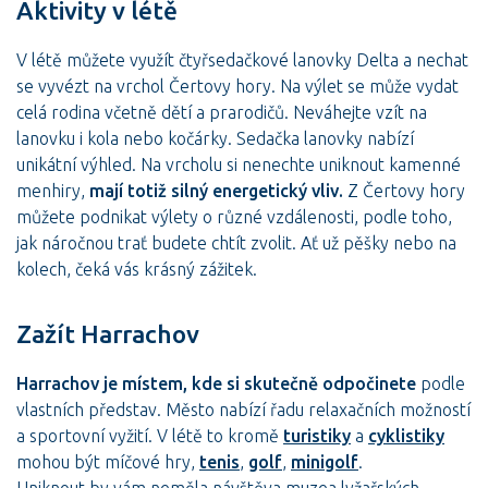
Aktivity v létě
V létě můžete využít čtyřsedačkové lanovky Delta a nechat
se vyvézt na vrchol Čertovy hory. Na výlet se může vydat
celá rodina včetně dětí a prarodičů. Neváhejte vzít na
lanovku i kola nebo kočárky. Sedačka lanovky nabízí
unikátní výhled. Na vrcholu si nenechte uniknout kamenné
menhiry,
mají totiž silný energetický vliv.
Z Čertovy hory
můžete podnikat výlety o různé vzdálenosti, podle toho,
jak náročnou trať budete chtít zvolit. Ať už pěšky nebo na
kolech, čeká vás krásný zážitek.
Zažít Harrachov
Harrachov je místem, kde si skutečně odpočinete
podle
vlastních představ. Město nabízí řadu relaxačních možností
a sportovní vyžití. V létě to kromě
turistiky
a
cyklistiky
mohou být míčové hry,
tenis
,
golf
,
minigolf
.
Uniknout by vám neměla návštěva muzea lyžařských