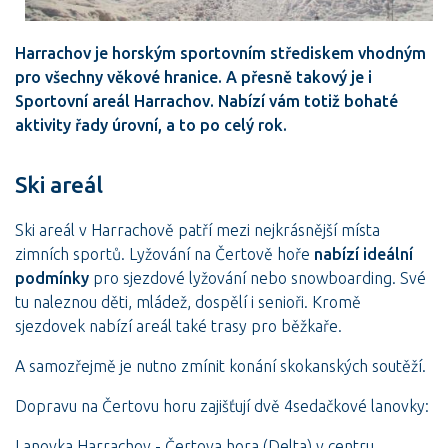
Harrachov je horským sportovním střediskem vhodným
pro všechny věkové hranice. A přesně takový je i
Sportovní areál Harrachov. Nabízí vám totiž bohaté
aktivity řady úrovní, a to po celý rok.
Ski areál
Ski areál v Harrachově patří mezi nejkrásnější místa
zimních sportů. Lyžování na Čertově hoře
nabízí ideální
podmínky
pro sjezdové lyžování nebo snowboarding. Své
tu naleznou děti, mládež, dospělí i senioři. Kromě
sjezdovek nabízí areál také trasy pro běžkaře.
A samozřejmě je nutno zmínit konání skokanských soutěží.
Dopravu na Čertovu horu zajišťují dvě 4sedačkové lanovky:
Lanovka Harrachov - Čertova hora (Delta) v centru