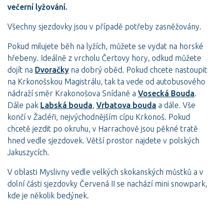
večerní lyžování.
Všechny sjezdovky jsou v případě potřeby zasněžovány.
Pokud milujete běh na lyžích, můžete se vydat na horské
hřebeny. Ideálně z vrcholu Čertovy hory, odkud můžete
dojít na
Dvoračky
na dobrý oběd. Pokud chcete nastoupit
na Krkonošskou Magistrálu, tak ta vede od autobusového
nádraží směr Krakonošova Snídaně a
Vosecká Bouda
.
Dále pak
Labská bouda
,
Vrbatova bouda
a dále. Vše
končí v Žacléři, nejvýchodnějším cípu Krkonoš. Pokud
chcetě jezdit po okruhu, v Harrachově jsou pěkné tratě
hned vedle sjezdovek. Větší prostor najdete v polských
Jakuszycích.
V oblasti Myslivny vedle velkých skokanských můstků a v
dolní části sjezdovky Červená II se nachází mini snowpark,
kde je několik bedýnek.