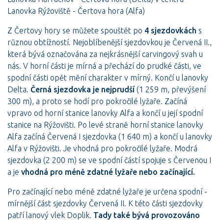
Lanovka Rýžoviště - Čertova hora (Alfa)
Z Čertovy hory se můžete spouštět po
4 sjezdovkách
s
různou obtížností. Nejoblíbenější sjezdovkou je Červená II.,
která bývá označována za nejkrásnější carvingový svah u
nás. V horní části je mírná a přechází do prudké části, ve
spodní části opět mění charakter v mírný. Končí u lanovky
Delta.
Černá sjezdovka je nejprudší
(1 259 m, převýšení
300 m), a proto se hodí pro pokročilé lyžaře. Začíná
vpravo od horní stanice lanovky Alfa a končí u její spodní
stanice na Rýžovišti. Po levé straně horní stanice lanovky
Alfa začíná Červená I sjezdovka (1 640 m) a končí u lanovky
Alfa v Rýžovišti. Je vhodná pro pokročilé lyžaře. Modrá
sjezdovka (2 200 m) se ve spodní částí spojuje s Červenou I
a je
vhodná pro méně zdatné lyžaře nebo začínající.
Pro začínající nebo méně zdatné lyžaře je určena spodní -
mírnější část sjezdovky Červená II. K této části sjezdovky
patří lanový vlek Doplik.
Tady také bývá provozováno