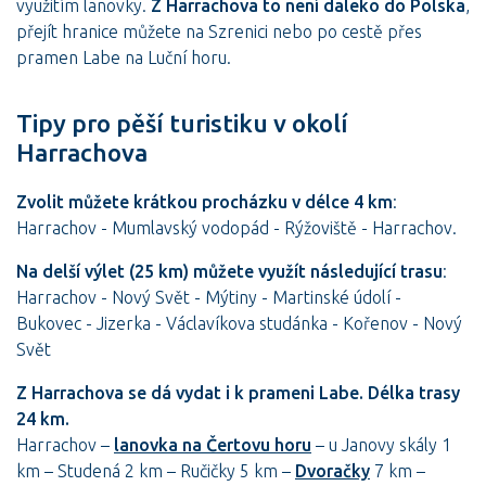
využitím lanovky.
Z Harrachova to není daleko do Polska
,
přejít hranice můžete na Szrenici nebo po cestě přes
pramen Labe na Luční horu.
Tipy pro pěší turistiku v okolí
Harrachova
Zvolit můžete krátkou procházku v délce 4 km
:
Harrachov - Mumlavský vodopád - Rýžoviště - Harrachov.
Na delší výlet (25 km) můžete využít následující trasu
:
Harrachov - Nový Svět - Mýtiny - Martinské údolí -
Bukovec - Jizerka - Václavíkova studánka - Kořenov - Nový
Svět
Z Harrachova se dá vydat i k prameni Labe. Délka trasy
24 km.
Harrachov –
lanovka na Čertovu horu
– u Janovy skály 1
km – Studená 2 km – Ručičky 5 km –
Dvoračky
7 km –