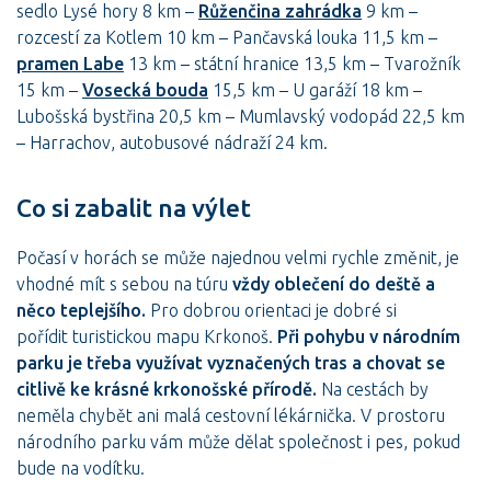
sedlo Lysé hory 8 km –
Růženčina zahrádka
9 km –
rozcestí za Kotlem 10 km – Pančavská louka 11,5 km –
pramen Labe
13 km – státní hranice 13,5 km – Tvarožník
15 km –
Vosecká bouda
15,5 km – U garáží 18 km –
Lubošská bystřina 20,5 km – Mumlavský vodopád 22,5 km
– Harrachov, autobusové nádraží 24 km.
Co si zabalit na výlet
Počasí v horách se může najednou velmi rychle změnit, je
vhodné mít s sebou na túru
vždy oblečení do deště a
něco teplejšího.
Pro dobrou orientaci je dobré si
pořídit turistickou mapu Krkonoš.
Při pohybu v národním
parku je třeba využívat vyznačených tras a chovat se
citlivě ke krásné krkonošské přírodě.
Na cestách by
neměla chybět ani malá cestovní lékárnička. V prostoru
národního parku vám může dělat společnost i pes, pokud
bude na vodítku.