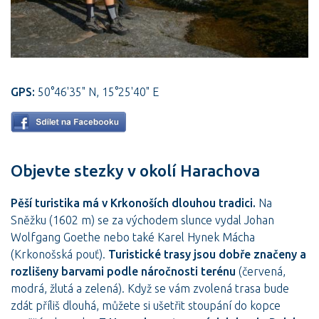
GPS:
50°46'35" N, 15°25'40" E
Objevte stezky v okolí Harachova
Pěší turistika má v Krkonoších dlouhou tradici.
Na
Sněžku (1602 m) se za východem slunce vydal Johan
Wolfgang Goethe nebo také Karel Hynek Mácha
(Krkonošská pouť).
Turistické trasy jsou dobře značeny a
rozlišeny barvami podle náročnosti terénu
(červená,
modrá, žlutá a zelená). Když se vám zvolená trasa bude
zdát příliš dlouhá, můžete si ušetřit stoupání do kopce