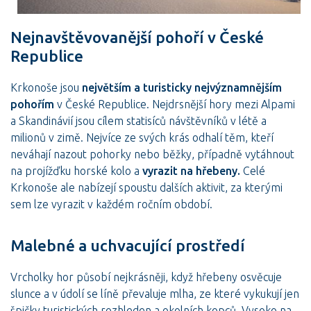
Nejnavštěvovanější pohoří v České
Republice
Krkonoše jsou
největším a turisticky nejvýznamnějším
pohořím
v České Republice. Nejdrsnější hory mezi Alpami
a Skandinávií jsou cílem statisíců návštěvníků v létě a
milionů v zimě. Nejvíce ze svých krás odhalí těm, kteří
neváhají nazout pohorky nebo běžky, případně vytáhnout
na projížďku horské kolo a
vyrazit na hřebeny.
Celé
Krkonoše ale nabízejí spoustu dalších aktivit, za kterými
sem lze vyrazit v každém ročním období.
Malebné a uchvacující prostředí
Vrcholky hor působí nejkrásněji, když hřebeny osvěcuje
slunce a v údolí se líně převaluje mlha, ze které vykukují jen
špičky turistických rozhleden a okolních kopců. Vysoko na