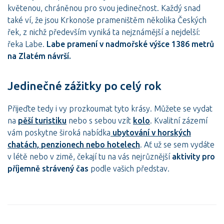
květenou, chráněnou pro svou jedinečnost. Každý snad
také ví, že jsou Krkonoše prameništěm několika Českých
řek, z nichž především vyniká ta nejznámější a nejdelší:
řeka Labe.
Labe pramení v nadmořské výšce 1386 metrů
na Zlatém návrší.
Jedinečné zážitky po celý rok
Přijeďte tedy i vy prozkoumat tyto krásy. Můžete se vydat
na
pěší turistiku
nebo s sebou vzít
kolo
. Kvalitní zázemí
vám poskytne široká nabídka
ubytování v horských
chatách, penzionech nebo hotelech
. Ať už se sem vydáte
v létě nebo v zimě, čekají tu na vás nejrůznější
aktivity pro
příjemně strávený čas
podle vašich představ.