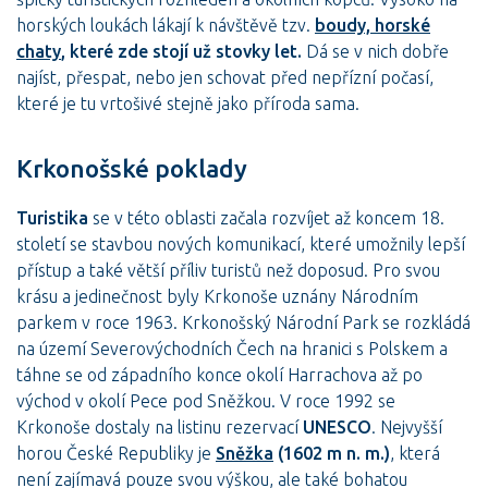
horských loukách lákají k návštěvě tzv.
boudy, horské
chaty
, které zde stojí už stovky let.
Dá se v nich dobře
najíst, přespat, nebo jen schovat před nepřízní počasí,
které je tu vrtošivé stejně jako příroda sama.
Krkonošské poklady
Turistika
se v této oblasti začala rozvíjet až koncem 18.
století se stavbou nových komunikací, které umožnily lepší
přístup a také větší příliv turistů než doposud. Pro svou
krásu a jedinečnost byly Krkonoše uznány Národním
parkem v roce 1963. Krkonošský Národní Park se rozkládá
na území Severovýchodních Čech na hranici s Polskem a
táhne se od západního konce okolí Harrachova až po
východ v okolí Pece pod Sněžkou. V roce 1992 se
Krkonoše dostaly na listinu rezervací
UNESCO
. Nejvyšší
horou České Republiky je
Sněžka
(1602 m n. m.)
, která
není zajímavá pouze svou výškou, ale také bohatou