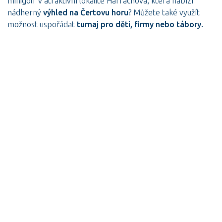
minigolf v atraktivní lokalitě Harrachova, která nabízí
nádherný
výhled na Čertovu horu
? Můžete také využít
možnost uspořádat
turnaj pro děti, firmy nebo tábory.