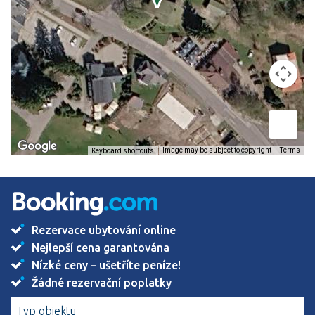
Image may be subject to copyright
Terms
Keyboard shortcuts
Rezervace ubytování online
Nejlepší cena garantována
Nízké ceny – ušetříte peníze!
Žádné rezervační poplatky