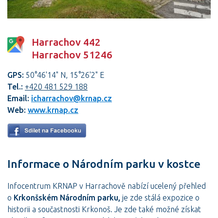
Harrachov 442
Harrachov 51246
GPS:
50°46'14" N, 15°26'2" E
Tel.:
+420 481 529 188
Email:
icharrachov@krnap.cz
Web:
www.krnap.cz
Informace o Národním parku v kostce
Infocentrum KRNAP v Harrachově nabízí ucelený přehled
o
Krkonšském Národním parku,
je zde stálá expozice o
historii a součastnosti Krkonoš. Je zde také možné získat