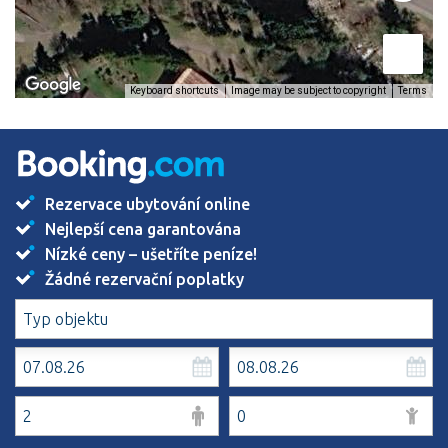
Image may be subject to copyright
Terms
Keyboard shortcuts
Rezervace ubytování online
Nejlepší cena garantována
Nízké ceny – ušetříte peníze!
Žádné rezervační poplatky