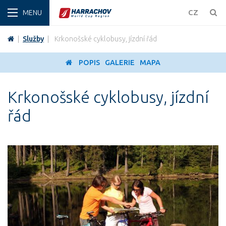
ZIMA
CZ
|
Služby
|
Krkonošské cyklobusy, jízdní řád
POPIS
GALERIE
MAPA
Krkonošské cyklobusy, jízdní
řád