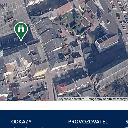
Image may be subject to copyri
Keyboard shortcuts
ODKAZY
PROVOZOVATEL