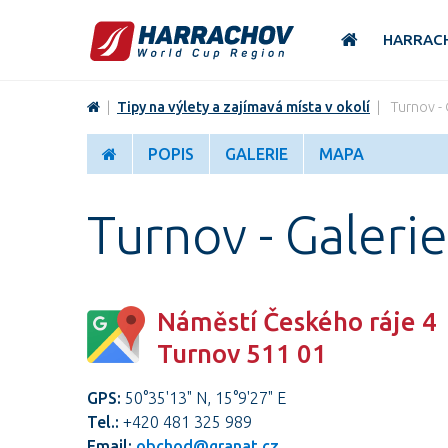
HARRAC
|
Tipy na výlety a zajímavá místa v okolí
|
Turnov -
POPIS
GALERIE
MAPA
Turnov - Galeri
Náměstí Českého ráje 4
Turnov 511 01
GPS:
50°35'13" N, 15°9'27" E
Tel.:
+420 481 325 989
Email:
obchod@granat.cz