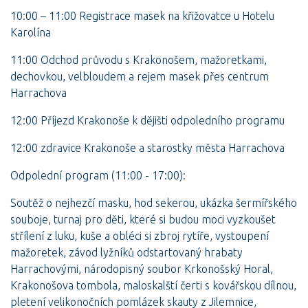
10:00 – 11:00 Registrace masek na křižovatce u Hotelu
Karolína
11:00 Odchod průvodu s Krakonošem, mažoretkami,
dechovkou, velbloudem a rejem masek přes centrum
Harrachova
12:00 Příjezd Krakonoše k dějišti odpoledního programu
12:00 zdravice Krakonoše a starostky města Harrachova
Odpolední program (11:00 - 17:00):
Soutěž o nejhezčí masku, hod sekerou, ukázka šermířského
souboje, turnaj pro děti, které si budou moci vyzkoušet
střílení z luku, kuše a obléci si zbroj rytíře, vystoupení
mažoretek, závod lyžníků odstartovaný hrabaty
Harrachovými, národopisný soubor Krkonošský Horal,
Krakonošova tombola, maloskalští čerti s kovářskou dílnou,
pletení velikonočních pomlázek skauty z Jilemnice,