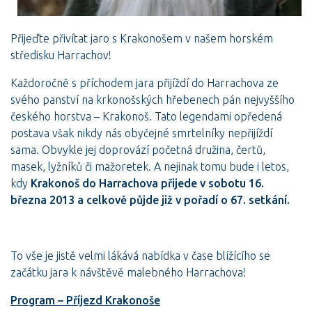
Přijeďte přivítat jaro s Krakonošem v našem horském
středisku Harrachov!
Každoročně s příchodem jara přijíždí do Harrachova ze
svého panství na krkonošských hřebenech pán nejvyššího
českého horstva – Krakonoš. Tato legendami opředená
postava však nikdy nás obyčejné smrtelníky nepřijíždí
sama. Obvykle jej doprovází početná družina, čertů,
masek, lyžníků či mažoretek. A nejinak tomu bude i letos,
kdy
Krakonoš do Harrachova přijede v sobotu 16.
března 2013 a celkově půjde již v pořadí o 67. setkání.
To vše je jistě velmi lákává nabídka v čase blížícího se
začátku jara k návštěvě malebného Harrachova!
Program – Příjezd Krakonoše