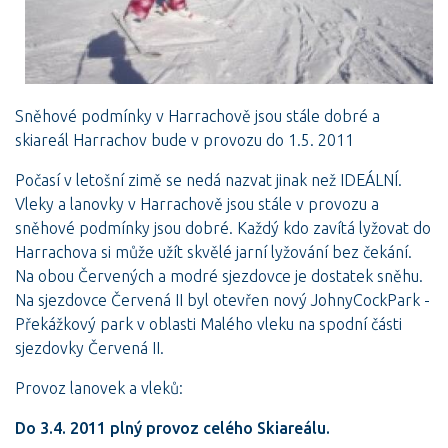
Sněhové podmínky v Harrachově jsou stále dobré a
skiareál Harrachov bude v provozu do 1.5. 2011
Počasí v letošní zimě se nedá nazvat jinak než IDEÁLNÍ.
Vleky a lanovky v Harrachově jsou stále v provozu a
sněhové podmínky jsou dobré. Každý kdo zavítá lyžovat do
Harrachova si může užít skvělé jarní lyžování bez čekání.
Na obou Červených a modré sjezdovce je dostatek sněhu.
Na sjezdovce Červená II byl otevřen nový JohnyCockPark -
Překážkový park v oblasti Malého vleku na spodní části
sjezdovky Červená II.
Provoz lanovek a vleků:
Do 3.4. 2011 plný provoz celého Skiareálu.