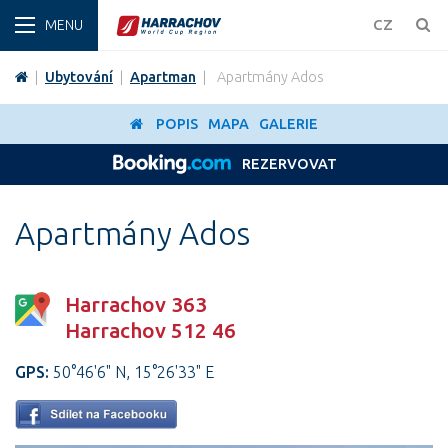
ZIMA
CZ
|
Ubytování
|
Apartman
|
Apartmány Ados
POPIS
MAPA
GALERIE
REZERVOVAT
Apartmány Ados
Harrachov 363
Harrachov 512 46
GPS:
50°46'6" N, 15°26'33" E