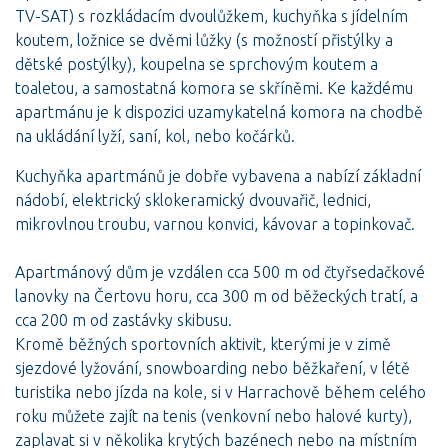
TV-SAT) s rozkládacím dvoulůžkem, kuchyňka s jídelním
koutem, ložnice se dvěmi lůžky (s možností přistýlky a
dětské postýlky), koupelna se sprchovým koutem a
toaletou, a samostatná komora se skříněmi. Ke každému
apartmánu je k dispozici uzamykatelná komora na chodbě
na ukládání lyží, saní, kol, nebo kočárků.
Kuchyňka apartmánů je dobře vybavena a nabízí základní
nádobí, elektrický sklokeramický dvouvařič, lednici,
mikrovlnou troubu, varnou konvici, kávovar a topinkovač.
Apartmánový dům je vzdálen cca 500 m od čtyřsedačkové
lanovky na Čertovu horu, cca 300 m od běžeckých tratí, a
cca 200 m od zastávky skibusu.
Kromě běžných sportovních aktivit, kterými je v zimě
sjezdové lyžování, snowboarding nebo běžkaření, v létě
turistika nebo jízda na kole, si v Harrachově během celého
roku můžete zajít na tenis (venkovní nebo halové kurty),
zaplavat si v několika krytých bazénech nebo na místním