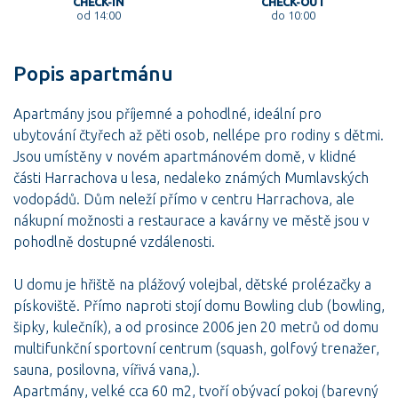
CHECK-IN
CHECK-OUT
od 14:00
do 10:00
Popis apartmánu
Apartmány jsou příjemné a pohodlné, ideální pro
ubytování čtyřech až pěti osob, nellépe pro rodiny s dětmi.
Jsou umístěny v novém apartmánovém domě, v klidné
části Harrachova u lesa, nedaleko známých Mumlavských
vodopádů. Dům neleží přímo v centru Harrachova, ale
nákupní možnosti a restaurace a kavárny ve městě jsou v
pohodlně dostupné vzdálenosti.
U domu je hřiště na plážový volejbal, dětské prolézačky a
pískoviště. Přímo naproti stojí domu Bowling club (bowling,
šipky, kulečník), a od prosince 2006 jen 20 metrů od domu
multifunkční sportovní centrum (squash, golfový trenažer,
sauna, posilovna, vířivá vana,).
Apartmány, velké cca 60 m2, tvoří obývací pokoj (barevný