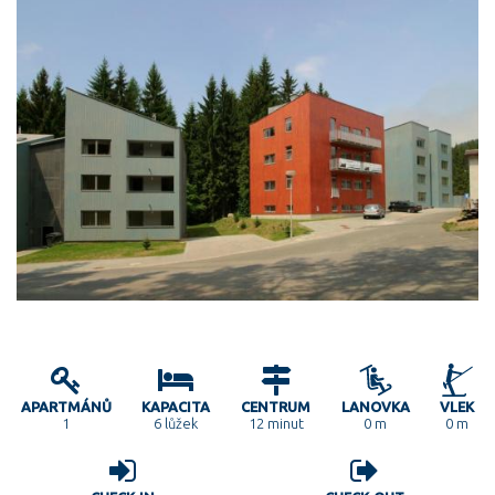
APARTMÁNŮ
KAPACITA
CENTRUM
LANOVKA
VLEK
1
6 lůžek
12 minut
0 m
0 m