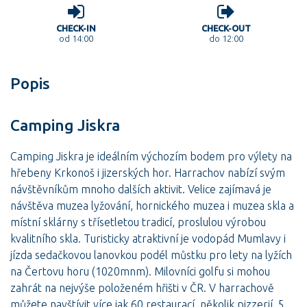
CHECK-IN
CHECK-OUT
od 14:00
do 12:00
Popis
Camping Jiskra
Camping Jiskra je ideálním výchozím bodem pro výlety na
hřebeny Krkonoš i jizerských hor. Harrachov nabízí svým
návštěvníkům mnoho dalších aktivit. Velice zajímavá je
návštěva muzea lyžování, hornického muzea i muzea skla a
místní sklárny s třísetletou tradicí, proslulou výrobou
kvalitního skla. Turisticky atraktivní je vodopád Mumlavy i
jízda sedačkovou lanovkou podél můstku pro lety na lyžích
na Čertovu horu (1020mnm). Milovníci golfu si mohou
zahrát na nejvýše položeném hřišti v ČR. V harrachově
můžete navštívit více jak 60 restaurací, několik pizzerií, 5