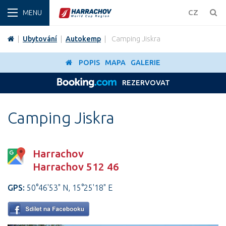
ZIMA
CZ
|
Ubytování
|
Autokemp
|
Camping Jiskra
POPIS
MAPA
GALERIE
REZERVOVAT
Camping Jiskra
Harrachov
Harrachov 512 46
GPS:
50°46'53" N, 15°25'18" E