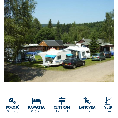
POKOJŮ
KAPACITA
CENTRUM
LANOVKA
VLEK
0
pokoj
0 lůžko
15 minut
0 m
0 m