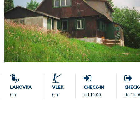
LANOVKA
VLEK
CHECK-IN
CHECK
0 m
0 m
od 14:00
do 12:0