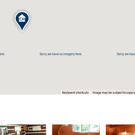
ere.
Sorry, we have no imagery here.
Sorry, we hav
Image may be subject to copyri
Keyboard shortcuts