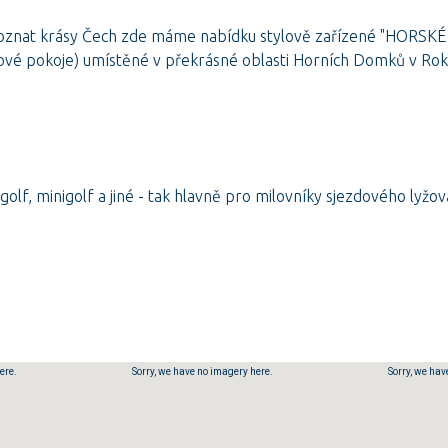
ete poznat krásy Čech zde máme nabídku stylově zařízené "HORSKÉ
é pokoje) umístěné v překrásné oblasti Horních Domků v Roky
, golf, minigolf a jiné - tak hlavně pro milovníky sjezdového lyžov
ere.
Sorry, we have no imagery here.
Sorry, we hav