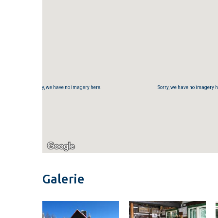
Sorry, we have no imagery here.
Sorry, we have no imagery h
Galerie