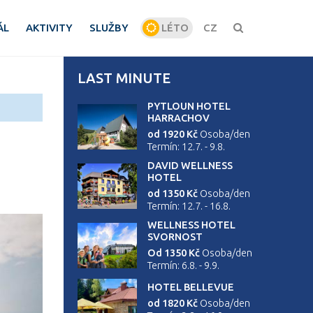
ÁL
AKTIVITY
SLUŽBY
LÉTO
CZ
ZIMA
LAST MINUTE
PYTLOUN HOTEL
HARRACHOV
od 1920 Kč
Osoba/den
Termín: 12.7. - 9.8.
DAVID WELLNESS
HOTEL
od 1350 Kč
Osoba/den
Termín: 12.7. - 16.8.
WELLNESS HOTEL
SVORNOST
Od 1350 Kč
Osoba/den
Termín: 6.8. - 9.9.
HOTEL BELLEVUE
od 1820 Kč
Osoba/den