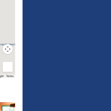
e no imagery here.
ght
Terms