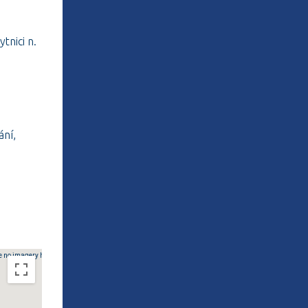
tnici n.
ání,
e no imagery here.