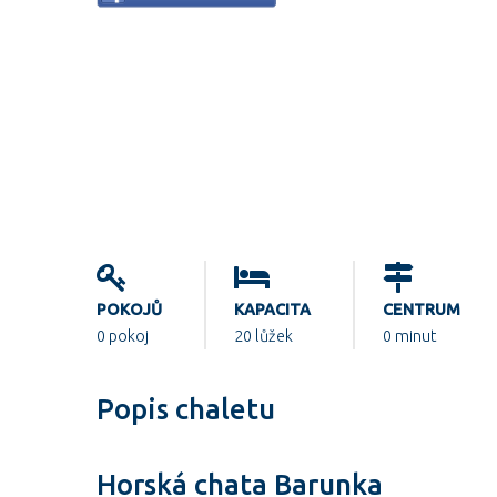
POKOJŮ
KAPACITA
CENTRUM
0
pokoj
20 lůžek
0 minut
Popis chaletu
Horská chata Barunka