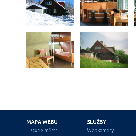
MAPA WEBU
SLUŽBY
Historie města
Webkamery