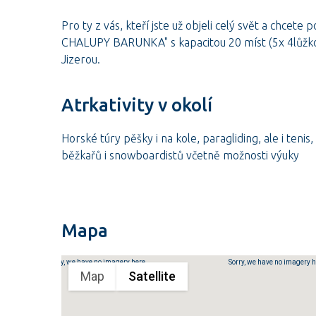
Pro ty z vás, kteří jste už objeli celý svět a chc
CHALUPY BARUNKA" s kapacitou 20 míst (5x 4lůžkov
Jizerou.
Atrkativity v okolí
Horské túry pěšky i na kole, paragliding, ale i tenis
běžkařů i snowboardistů včetně možnosti výuky
Mapa
Sorry, we have no imagery here.
Sorry, we have no imagery h
Map
Satellite