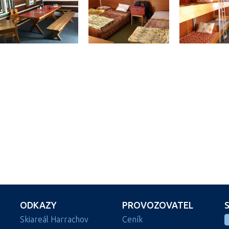
ODKAZY
PROVOZOVATEL
Skiareál Harrachov
Ceník