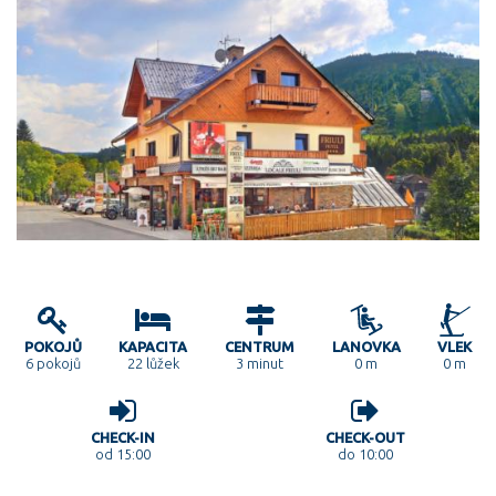
POKOJŮ
KAPACITA
CENTRUM
LANOVKA
VLEK
6
pokojů
22 lůžek
3 minut
0 m
0 m
CHECK-IN
CHECK-OUT
od 15:00
do 10:00