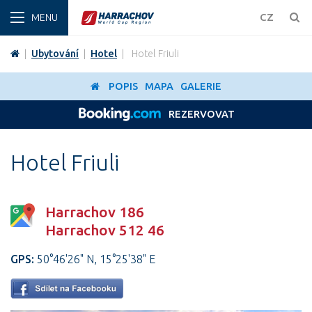
ZIMA
CZ
|
Ubytování
|
Hotel
|
Hotel Friuli
POPIS
MAPA
GALERIE
REZERVOVAT
Hotel Friuli
Harrachov 186
Harrachov 512 46
GPS:
50°46'26" N, 15°25'38" E