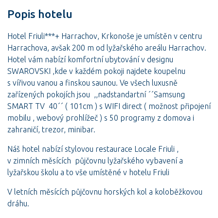
Popis hotelu
Hotel Friuli***+ Harrachov, Krkonoše je umístěn v centru
Harrachova, avšak 200 m od lyžařského areálu Harrachov.
Hotel vám nabízí komfortní ubytování v designu
SWAROVSKI ,kde v každém pokoji najdete koupelnu
s vířivou vanou a finskou saunou. Ve všech luxusně
zařízených pokojích jsou ,,nadstandartní ´´Samsung
SMART TV 40´´ ( 101cm ) s WIFI direct ( možnost připojení
mobilu , webový prohlížeč ) s 50 programy z domova i
zahraničí, trezor, minibar.
Náš hotel nabízí stylovou restaurace Locale Friuli ,
v zimních měsících půjčovnu lyžařského vybavení a
lyžařskou školu a to vše umístěné v hotelu Friuli
V letních měsících půjčovnu horských kol a koloběžkovou
dráhu.