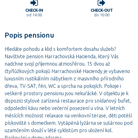
CHECK-IN
CHECK-OUT
od 14:00
do 10:00
Popis pensionu
Hledáte pohodu a klid s komfortem dosahu služeb?
Navštivte pension Harrachovská Hacienda, který Vás
nadchne svojí příjemnou atmosférou. 15 dvou až
čtyřlůžkových pokojů Harrachovské Haciendy je vybaveno
luxusním rustikálním nábytkem z masivního přírodního
dřeva, TV-SAT, fén, WC a sprcha na pokojích. Pokoje i
veškeré prostory pensionu jsou nekuřácké. V objektu je k
dispozici stylově zařízená restaurace pro snídaňový bufet,
odpolední kávu nebo večerní posezení u vína. V letních
měsících možnost relaxace na venkovní terase, děti potěší
pískoviště s domečkem. Vytápěná lyžárna se sušárnou pod
uzamčením slouží v létě cyklistům pro uložení kol.
Parkování u domu zdarma.