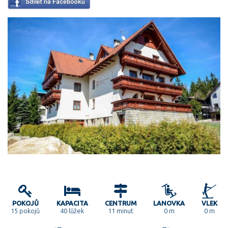
POKOJŮ
KAPACITA
CENTRUM
LANOVKA
VLEK
15
pokojů
40 lůžek
11 minut
0 m
0 m