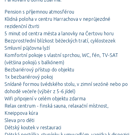
Pension s příjemnou atmosférou
Klidná poloha v centru Harrachova v neprůjezdné
rezidenční čtvrti
5 minut od centra města a lanovky na Čertovu horu
Bezprostřední blízkost běžeckých tratí, cyklostezek
Smluvní půjčovna lyží
Komfortní pokoje s vlastní sprchou, WC, fén, TV-SAT
(většina pokojů s balkónem)
Bezbariérový přístup do objektu
1x bezbariérový pokoj
Snídaně formou švédského stolu, v zimní sezóně nebo po
dohodě večeře (výběr z 5-6 jídel)
Wifi připojení v celém objektu zdarma
Relax centrum - finská sauna, relaxační místnost,
Kneippova kúra
Sleva pro děti
Dětský koutek v restauraci
Dětská postýlka, stupínky k umyvadlům, vanička k dispozici