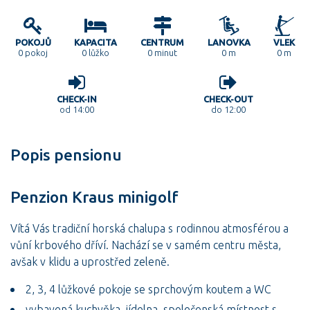
POKOJŮ
KAPACITA
CENTRUM
LANOVKA
VLEK
0
pokoj
0 lůžko
0 minut
0 m
0 m
CHECK-IN
CHECK-OUT
od 14:00
do 12:00
Popis pensionu
Penzion Kraus minigolf
Vítá Vás tradiční horská chalupa s rodinnou atmosférou a
vůní krbového dříví. Nachází se v samém centru města,
avšak v klidu a uprostřed zeleně.
2, 3, 4 lůžkové pokoje se sprchovým koutem a WC
vybavená kuchyňka, jídelna, společenská místnost s