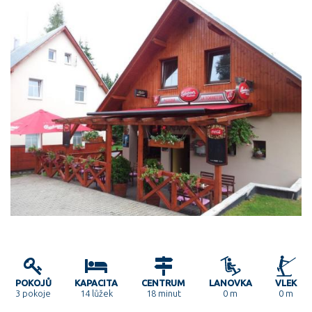
POKOJŮ
KAPACITA
CENTRUM
LANOVKA
VLEK
3
pokoje
14 lůžek
18 minut
0 m
0 m