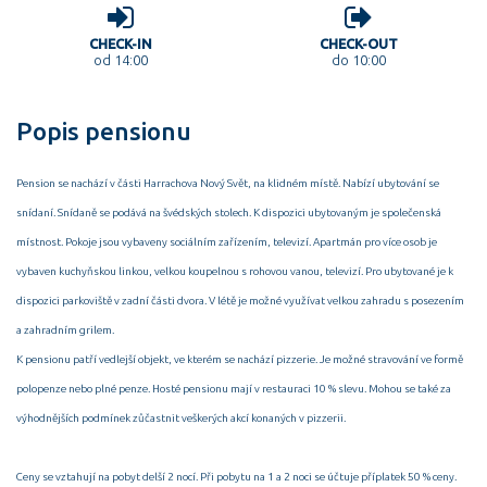
CHECK-IN
CHECK-OUT
od 14:00
do 10:00
Popis pensionu
Pension se nachází v části Harrachova Nový Svět, na klidném místě. Nabízí ubytování se
snídaní. Snídaně se podává na švédských stolech. K dispozici ubytovaným je společenská
místnost. Pokoje jsou vybaveny sociálním zařízením, televizí. Apartmán pro více osob je
vybaven kuchyňskou linkou, velkou koupelnou s rohovou vanou, televizí. Pro ubytované je k
dispozici parkoviště v zadní části dvora. V létě je možné využívat velkou zahradu s posezením
a zahradním grilem.
K pensionu patří vedlejší objekt, ve kterém se nachází pizzerie. Je možné stravování ve formě
polopenze nebo plné penze. Hosté pensionu mají v restauraci 10 % slevu. Mohou se také za
výhodnějších podmínek zůčastnit veškerých akcí konaných v pizzerii.
Ceny se vztahují na pobyt delší 2 nocí. Při pobytu na 1 a 2 noci se účtuje příplatek 50 % ceny.