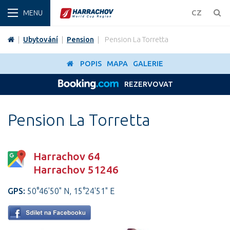
ZIMA
CZ
|
Ubytování
|
Pension
|
Pension La Torretta
POPIS
MAPA
GALERIE
REZERVOVAT
Pension La Torretta
Harrachov 64
Harrachov 51246
GPS:
50°46'50" N, 15°24'51" E